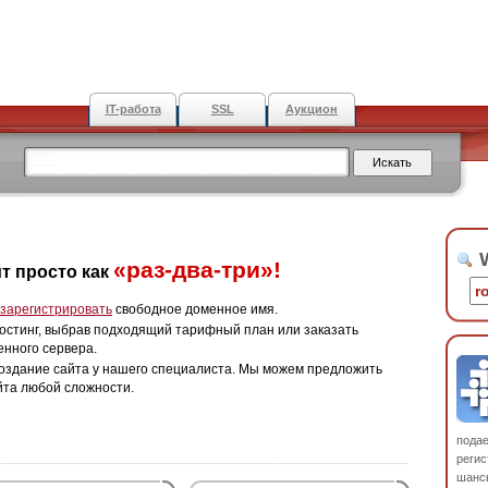
IT-работа
SSL
Аукцион
W
«раз-два-три»!
т просто как
зарегистрировать
свободное доменное имя.
остинг, выбрав подходящий тарифный план или заказать
енного сервера.
оздание сайта у нашего специалиста. Мы можем предложить
йта любой сложности.
пода
регис
шанс