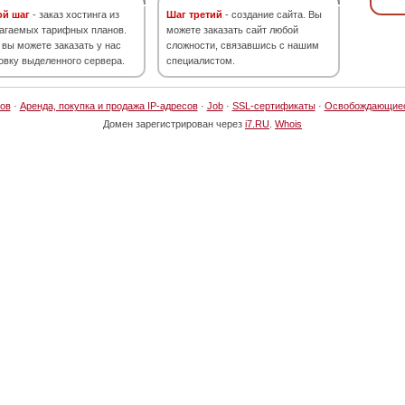
ой шаг
- заказ хостинга из
Шаг третий
- создание сайта. Вы
агаемых тарифных планов.
можете заказать сайт любой
 вы можете заказать у нас
сложности, связавшись с нашим
овку выделенного сервера.
специалистом.
ов
·
Аренда, покупка и продажа IP-адресов
·
Job
·
SSL-сертификаты
·
Освобождающие
Домен зарегистрирован через
i7.RU
.
Whois