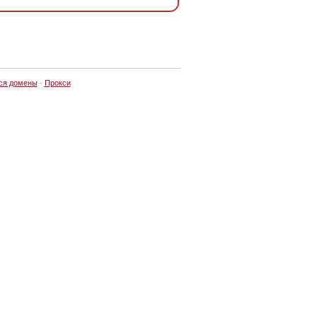
ся домены
·
Прокси